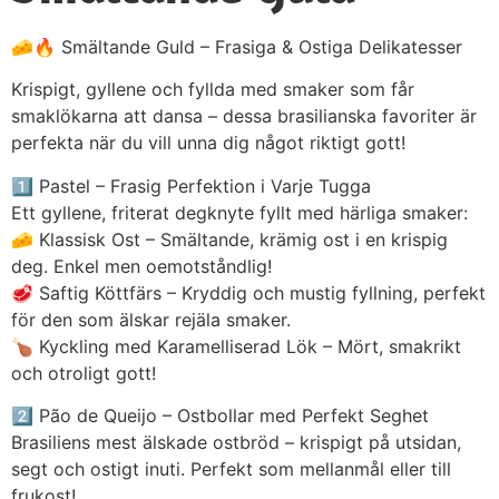
🧀🔥 Smältande Guld – Frasiga & Ostiga Delikatesser
Krispigt, gyllene och fyllda med smaker som får
smaklökarna att dansa – dessa brasilianska favoriter är
perfekta när du vill unna dig något riktigt gott!
1️⃣ Pastel – Frasig Perfektion i Varje Tugga
Ett gyllene, friterat degknyte fyllt med härliga smaker:
🧀 Klassisk Ost – Smältande, krämig ost i en krispig
deg. Enkel men oemotståndlig!
🥩 Saftig Köttfärs – Kryddig och mustig fyllning, perfekt
för den som älskar rejäla smaker.
🍗 Kyckling med Karamelliserad Lök – Mört, smakrikt
och otroligt gott!
2️⃣ Pão de Queijo – Ostbollar med Perfekt Seghet
Brasiliens mest älskade ostbröd – krispigt på utsidan,
segt och ostigt inuti. Perfekt som mellanmål eller till
frukost!