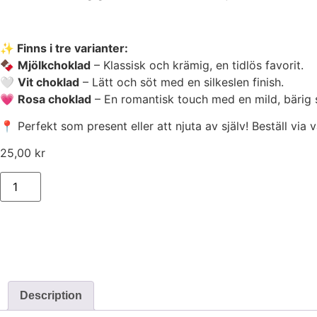
✨ Finns i tre varianter:
🍫
Mjölkchoklad
– Klassisk och krämig, en tidlös favorit.
🤍
Vit choklad
– Lätt och söt med en silkeslen finish.
💗
Rosa choklad
– En romantisk touch med en mild, bärig
📍 Perfekt som present eller att njuta av själv! Beställ vi
25,00
kr
Description