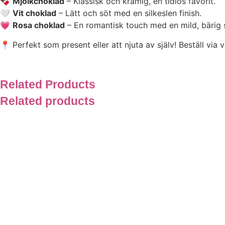
🍫
Mjölkchoklad
– Klassisk och krämig, en tidlös favorit.
🤍
Vit choklad
– Lätt och söt med en silkeslen finish.
💗
Rosa choklad
– En romantisk touch med en mild, bärig
📍 Perfekt som present eller att njuta av själv! Beställ vi
Related Products
Related products