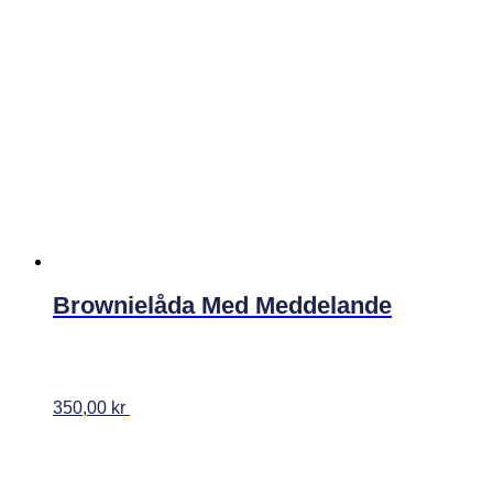
Brownielåda Med Meddelande
350,00
kr