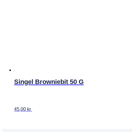
Singel Browniebit 50 G
45,00
kr