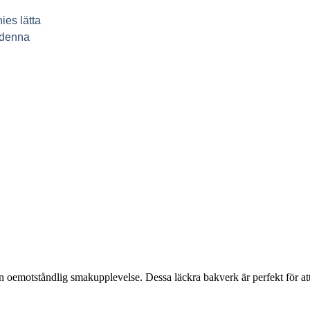
ies lätta
v denna
oemotståndlig smakupplevelse. Dessa läckra bakverk är perfekt för att d