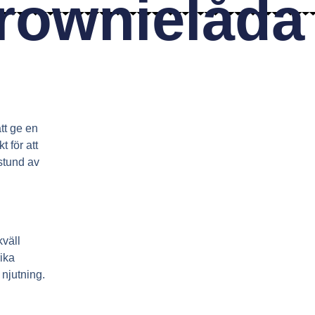
rownielåda
tt ge en
 för att
 stund av
kväll
ika
 njutning.