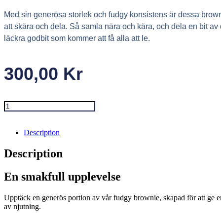
Med sin generösa storlek och fudgy konsistens är dessa brown
att skära och dela. Så samla nära och kära, och dela en bit a
läckra godbit som kommer att få alla att le.
300,00
Kr
Klassisk
Brownielåda
quantity
Description
Description
En smakfull upplevelse
Upptäck en generös portion av vår fudgy brownie, skapad för att ge en 
av njutning.