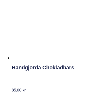
Handgjorda Chokladbars
85,00
kr