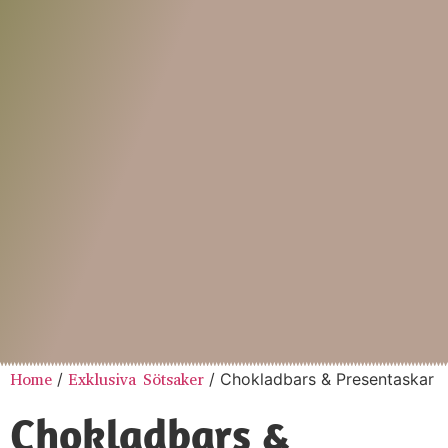
Home
/
Exklusiva Sötsaker
/ Chokladbars & Presentaskar
Chokladbars &